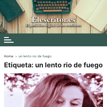
Skip
to
content
Elescritor.es
El periódico digital de los escritores
Home
un lento rio de fuego
Etiqueta:
un lento rio de fuego