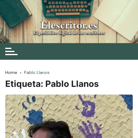
Skip
to
content
Elescritor.es
El periódico digital de los escritores
Home
Pablo Llanos
Etiqueta:
Pablo Llanos