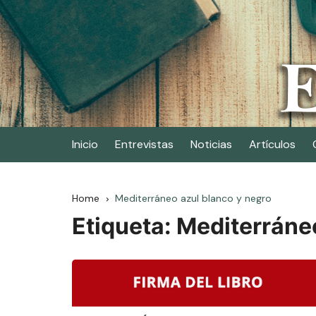
Skip
to
content
Elescritor.es
El periódico digital de los escritores
Inicio
Entrevistas
Noticias
Artículos
Home
Mediterráneo azul blanco y negro
Etiqueta:
Mediterráneo