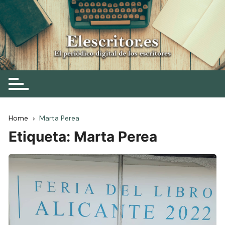
Skip
to
content
Elescritor.es
El periódico digital de los escritores
Home
Marta Perea
Etiqueta:
Marta Perea