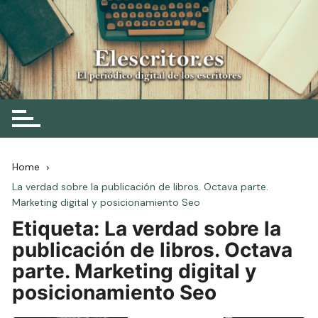
Skip
to
content
Elescritor.es
El periódico digital de los escritores
Home
La verdad sobre la publicación de libros. Octava parte.
Marketing digital y posicionamiento Seo
Etiqueta:
La verdad sobre la
publicación de libros. Octava
parte. Marketing digital y
posicionamiento Seo