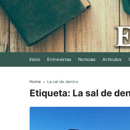
Skip
to
content
Elescritor.es
El periódico digital de los escritores
Inicio
Entrevistas
Noticias
Artículos
Home
La sal de dentro
Etiqueta:
La sal de de