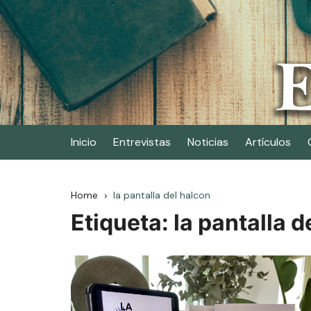
Skip
to
content
Elescritor.es
El periódico digital de los escritores
Inicio
Entrevistas
Noticias
Artículos
Home
la pantalla del halcon
Etiqueta:
la pantalla d