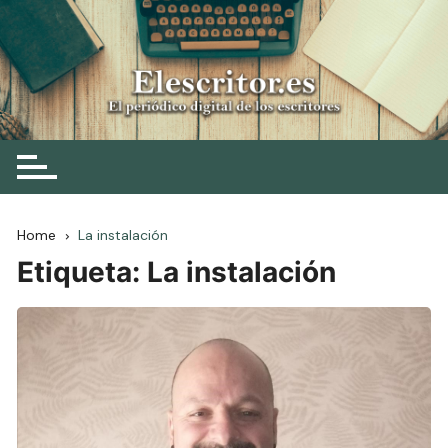
Skip
to
content
Elescritor.es
El periódico digital de los escritores
Home
La instalación
Etiqueta:
La instalación