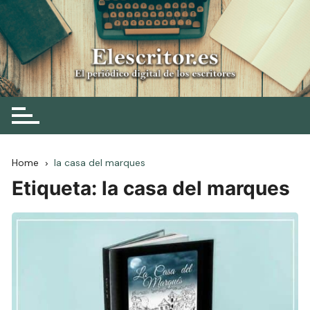
Skip
to
content
Elescritor.es
El periódico digital de los escritores
Home
la casa del marques
Etiqueta:
la casa del marques