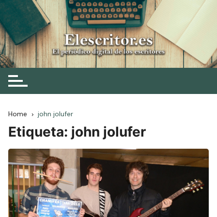
Skip
to
content
Elescritor.es
El periódico digital de los escritores
Home
john jolufer
Etiqueta:
john jolufer