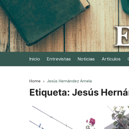
Skip
to
content
Elescritor.es
El periódico digital de los escritores
Inicio
Entrevistas
Noticias
Artículos
Home
Jesús Hernández Arnela
Etiqueta:
Jesús Herná