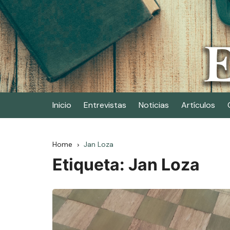
Skip
to
content
Elescritor.es
El periódico digital de los escritores
Inicio
Entrevistas
Noticias
Artículos
Home
Jan Loza
Etiqueta:
Jan Loza