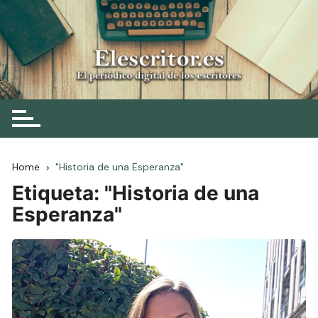
Skip
to
content
Elescritor.es
El periódico digital de los escritores
Home
"Historia de una Esperanza"
Etiqueta:
"Historia de una
Esperanza"