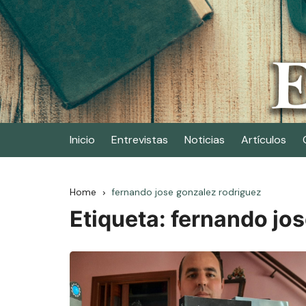
Skip
to
content
Elescritor.es
El periódico digital de los escritores
Inicio
Entrevistas
Noticias
Artículos
Home
fernando jose gonzalez rodriguez
Etiqueta:
fernando jos