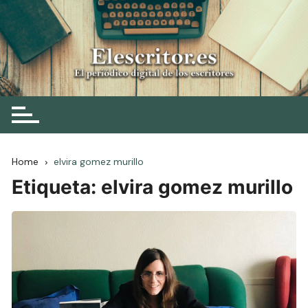
Skip
to
content
Elescritor.es
El periódico digital de los escritores
Home
elvira gomez murillo
Etiqueta:
elvira gomez murillo