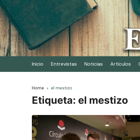
Skip
to
content
Elescritor.es
El periódico digital de los escritores
Inicio
Entrevistas
Noticias
Artículos
Home
el mestizo
Etiqueta:
el mestizo