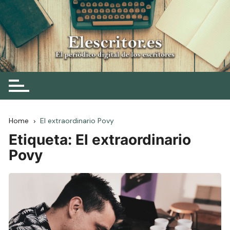
Skip
to
content
Elescritor.es
El periódico digital de los escritores
Home
El extraordinario Povy
Etiqueta:
El extraordinario
Povy