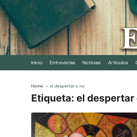
Skip
to
content
Elescritor.es
El periódico digital de los escritores
Inicio
Entrevistas
Noticias
Artículos
Home
el despertar o no
Etiqueta:
el despertar