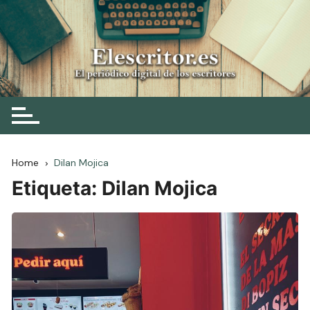
Skip
to
content
Elescritor.es
El periódico digital de los escritores
Home
Dilan Mojica
Etiqueta:
Dilan Mojica