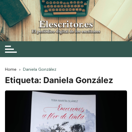
Skip
to
content
Elescritor.es
El periódico digital de los escritores
Home
Daniela González
Etiqueta:
Daniela González