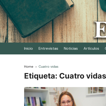
Skip
to
content
Elescritor.es
El periódico digital de los escritores
Inicio
Entrevistas
Noticias
Artículos
Home
Cuatro vidas
Etiqueta:
Cuatro vida