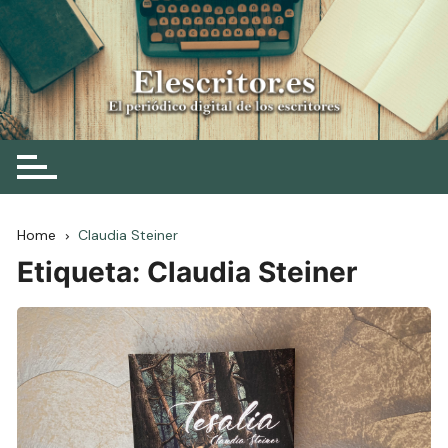
Skip
to
content
Elescritor.es
El periódico digital de los escritores
Home
Claudia Steiner
Etiqueta:
Claudia Steiner