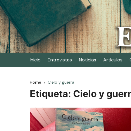
Skip
to
content
Elescritor.es
El periódico digital de los escritores
Inicio
Entrevistas
Noticias
Artículos
Home
Cielo y guerra
Etiqueta:
Cielo y guer