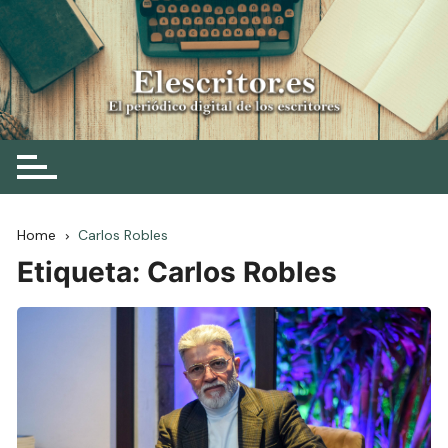
Skip
to
content
Elescritor.es
El periódico digital de los escritores
Home
Carlos Robles
Etiqueta:
Carlos Robles