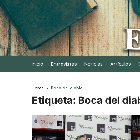
Skip
to
content
Elescritor.es
El periódico digital de los escritores
Inicio
Entrevistas
Noticias
Artículos
Home
Boca del diablo
Etiqueta:
Boca del dia