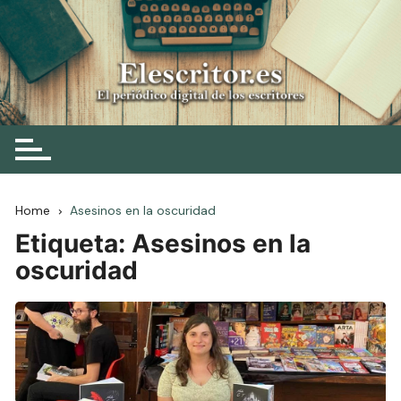
Skip
to
content
Elescritor.es
El periódico digital de los escritores
Home
Asesinos en la oscuridad
Etiqueta:
Asesinos en la
oscuridad