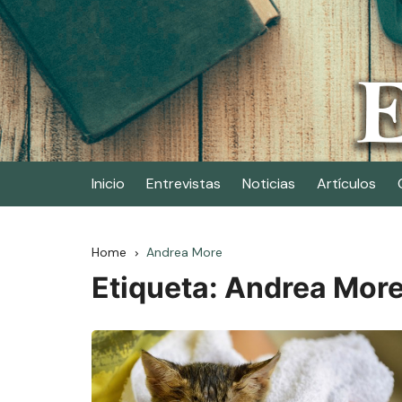
Skip
to
content
Elescritor.es
El periódico digital de los escritores
Inicio
Entrevistas
Noticias
Artículos
Home
Andrea More
Etiqueta:
Andrea Mor