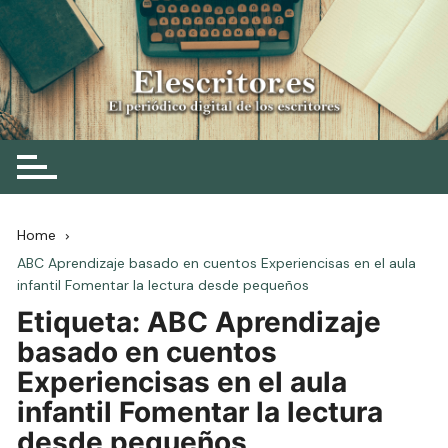
Skip
to
content
Elescritor.es
El periódico digital de los escritores
Home
ABC Aprendizaje basado en cuentos Experiencisas en el aula
infantil Fomentar la lectura desde pequeños
Etiqueta:
ABC Aprendizaje
basado en cuentos
Experiencisas en el aula
infantil Fomentar la lectura
desde pequeños