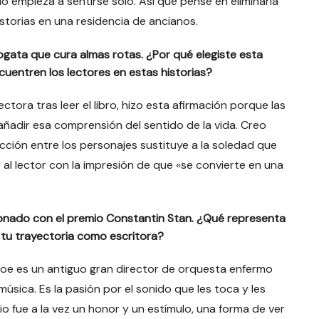
o empieza a sentirse solo. Así que pensé en eliminarla
istorias en una residencia de ancianos.
 fogata que cura almas rotas. ¿Por qué elegiste esta
uentren los lectores en estas historias?
tora tras leer el libro, hizo esta afirmación porque las
añadir esa comprensión del sentido de la vida. Creo
cción entre los personajes sustituye a la soledad que
 al lector con la impresión de que «se convierte en una
donado con el premio Constantin Stan. ¿Qué representa
tu trayectoria como escritora?
héroe es un antiguo gran director de orquesta enfermo
úsica. Es la pasión por el sonido que les toca y les
o fue a la vez un honor y un estímulo, una forma de ver