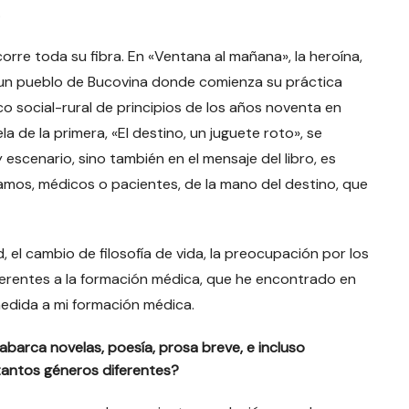
.
orre toda su fibra. En «Ventana al mañana», la heroína,
n un pueblo de Bucovina donde comienza su práctica
co social-rural de principios de los años noventa en
 de la primera, «El destino, un juguete roto», se
y escenario, sino también en el mensaje del libro, es
amos, médicos o pacientes, de la mano del destino, que
d, el cambio de filosofía de vida, la preocupación por los
herentes a la formación médica, que he encontrado en
medida a mi formación médica.
e abarca novelas, poesía, prosa breve, e incluso
 tantos géneros diferentes?