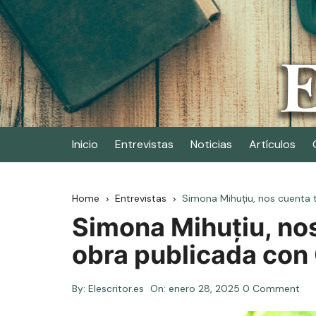
Skip
to
content
Elescritor.es
El periódico digital de los escritores
Inicio
Entrevistas
Noticias
Artículos
Home
Entrevistas
Simona Mihuțiu, nos cuenta 
Simona Mihuțiu, no
obra publicada con 
By:
Elescritor.es
On:
enero 28, 2025
0 Comment