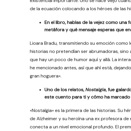
existencial importante. Uno se hace viejo cuand
de la ecuación colocando a los héroes de las h
En el libro, hablas de la vejez como una
metáfora y qué mensaje esperas que enc
Lioara Bradu, transmitiendo su emoción como lec
historias no pretendían ser abrumadoras, sino 
que hay un poco de humor aquí y allá. La intera
he mencionado antes, así que ahí está, dejando
gran hoguera».
Uno de los relatos,
Nostalgia
, fue galar
este cuento para ti y cómo ha marcado 
«Nostalgia» es la primera de las historias. Su 
de Alzheimer y su heroína una ex profesora de m
conecta a un nivel emocional profundo. El premi