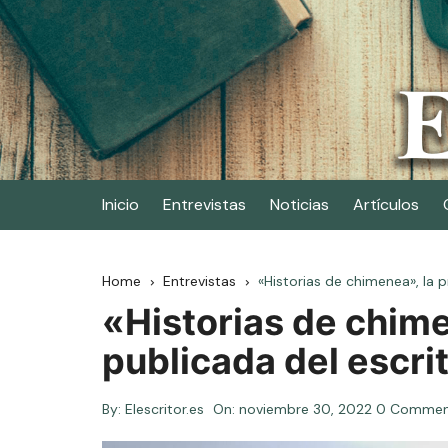
Skip
to
content
Elescritor.es
El periódico digital de los escritores
Inicio
Entrevistas
Noticias
Artículos
Home
Entrevistas
«Historias de chimenea», la 
«Historias de chime
publicada del escr
By:
Elescritor.es
On:
noviembre 30, 2022
0 Commen