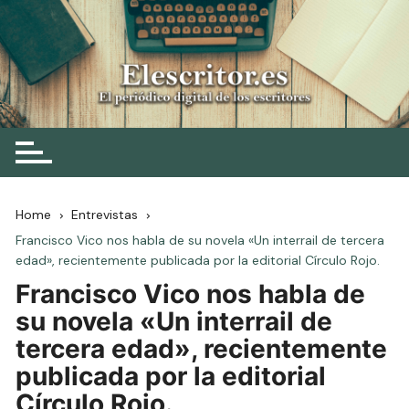
Skip
to
content
Elescritor.es
El periódico digital de los escritores
Home
Entrevistas
Francisco Vico nos habla de su novela «Un interrail de tercera
edad», recientemente publicada por la editorial Círculo Rojo.
Francisco Vico nos habla de
su novela «Un interrail de
tercera edad», recientemente
publicada por la editorial
Círculo Rojo.