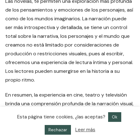
Las novelas, te permiten una exploración más profunda
de los pensamientos y emociones de los personajes, así
como de los mundos imaginarios. La narración puede
ser más introspectiva y detallada, se tiene un control
total sobre la narrativa, los personajes y el mundo que
creamos no está limitado por consideraciones de
producción o restricciones visuales, pues al escribir,
ofrecemos una experiencia de lectura íntima y personal.
Los lectores pueden sumergirse en la historia a su
propio ritmo.
En resumen, la experiencia en cine, teatro y televisión
brinda una comprensión profunda de la narración visual,
la actuación y la colaboración creativa, mientras que la
Esta página tiene cookies, ¿las aceptas?
Ok
escritura de una novela se centra en el control creativo,
la exploración profunda de personajes y la conexión
Leer más
Rechazar
íntima con los lectores. Cada medio tiene sus propias