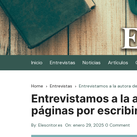
Skip
to
content
Elescritor.es
El periódico digital de los escritores
Inicio
Entrevistas
Noticias
Artículos
Home
Entrevistas
Entrevistamos a la autora de 
Entrevistamos a la 
páginas por escribir
By:
Elescritor.es
On:
enero 29, 2025
0 Comment