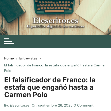
Skip
to
content
Elescritor.es
El periódico digital de los escritores
Home
Entrevistas
El falsificador de Franco: la estafa que engañó hasta a Carmen
Polo
El falsificador de Franco: la
estafa que engañó hasta a
Carmen Polo
By:
Elescritor.es
On:
septiembre 26, 2025
0 Comment