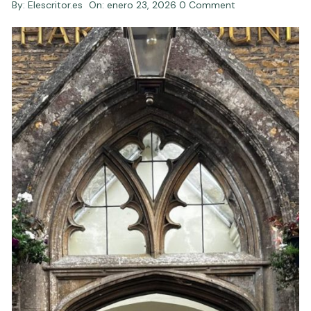
By:
Elescritor.es
On:
enero 23, 2026
0 Comment