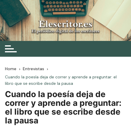
Skip
to
content
Elescritor.es
El periódico digital de los escritores
Home
Entrevistas
Cuando la poesía deja de correr y aprende a preguntar: el
libro que se escribe desde la pausa
Cuando la poesía deja de
correr y aprende a preguntar:
el libro que se escribe desde
la pausa