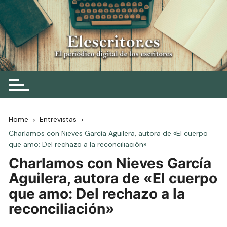
Skip
to
content
Elescritor.es
El periódico digital de los escritores
Home
Entrevistas
Charlamos con Nieves García Aguilera, autora de «El cuerpo
que amo: Del rechazo a la reconciliación»
Charlamos con Nieves García
Aguilera, autora de «El cuerpo
que amo: Del rechazo a la
reconciliación»