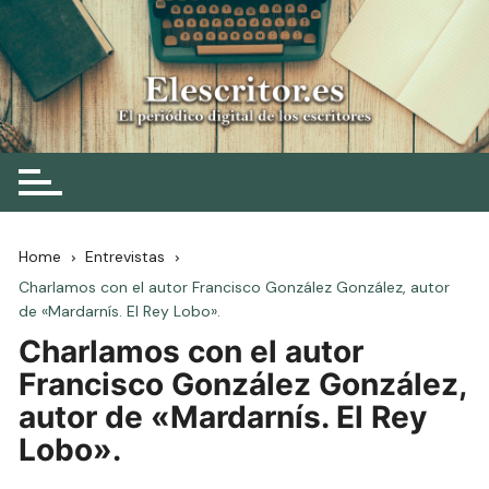
Skip
to
content
Elescritor.es
El periódico digital de los escritores
Home
Entrevistas
Charlamos con el autor Francisco González González, autor
de «Mardarnís. El Rey Lobo».
Charlamos con el autor
Francisco González González,
autor de «Mardarnís. El Rey
Lobo».