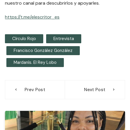
nuestro canal para descubrirlos y apoyarles.
https://t.me/elescritor_es
Círculo Rojo
Entrevista
Francisco González González
Mardanís. El Rey Lobo
Navegación
Prev Post
Next Post
de
entradas