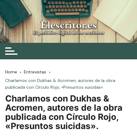
Skip
to
content
Elescritor.es
El periódico digital de los escritores
Home
Entrevistas
Charlamos con Dukhas & Acromen, autores de la obra
publicada con Círculo Rojo, «Presuntos suicidas».
Charlamos con Dukhas &
Acromen, autores de la obra
publicada con Círculo Rojo,
«Presuntos suicidas».