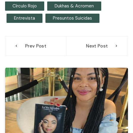
Círculo Rojo
Dukhas & Acromen
Entrevista
Presuntos Suicidas
Navegación
Prev Post
Next Post
de
entradas