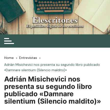
Skip
to
content
Elescritor.es
El periódico digital de los escritores
Home
Entrevistas
Adrián Misichevici nos presenta su segundo libro publicado
«Damnare silentium (Silencio maldito)»
Adrián Misichevici nos
presenta su segundo libro
publicado «Damnare
silentium (Silencio maldito)»