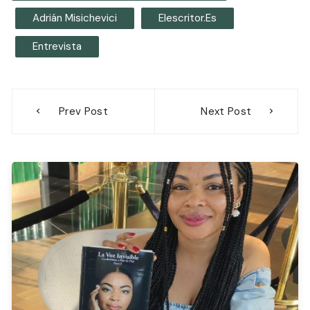
Adrián Misichevici
Elescritor.es
Entrevista
Navegación
Prev Post
Next Post
de
entradas