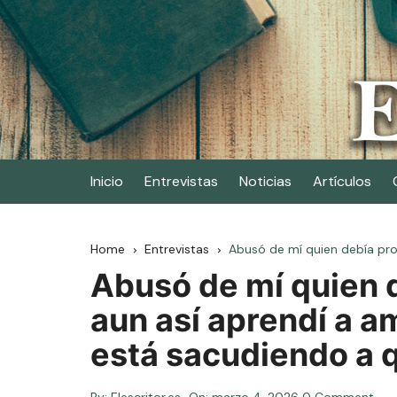
Skip
to
content
Elescritor.es
El periódico digital de los escritores
Inicio
Entrevistas
Noticias
Artículos
Home
Entrevistas
Abusó de mí quien debía prot
Abusó de mí quien 
aun así aprendí a am
está sacudiendo a q