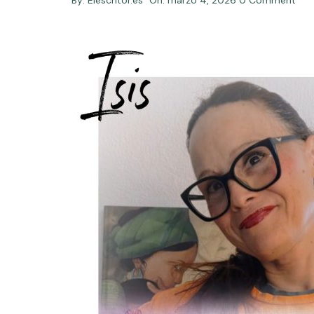
By:
Elescritor.es
On:
marzo 4, 2026
0 Comment