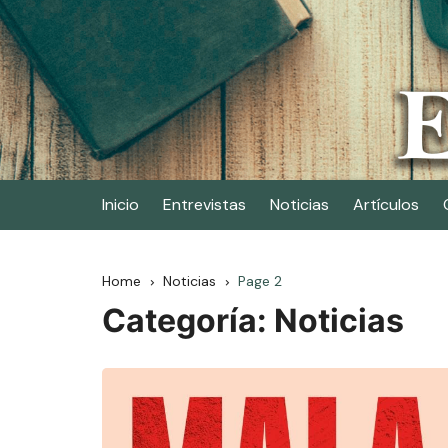
Skip
to
content
Elescritor.es
El periódico digital de los escritores
Inicio
Entrevistas
Noticias
Artículos
Home
Noticias
Page 2
Categoría:
Noticias