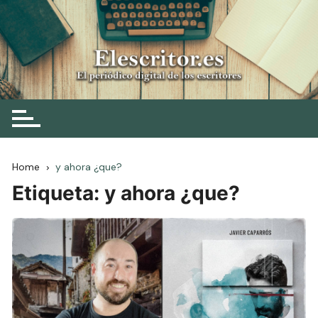
Skip
to
content
Elescritor.es
El periódico digital de los escritores
Home
y ahora ¿que?
Etiqueta:
y ahora ¿que?