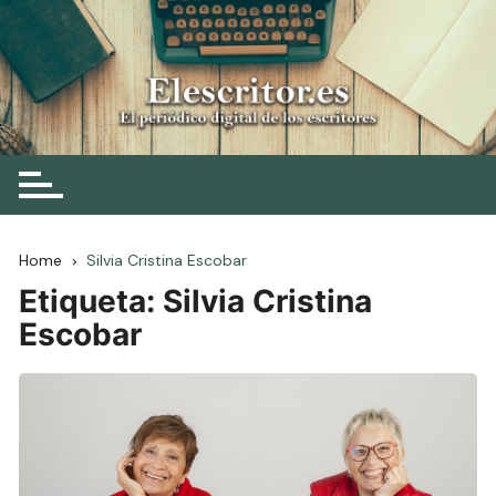
Skip
to
content
Elescritor.es
El periódico digital de los escritores
Home
Silvia Cristina Escobar
Etiqueta:
Silvia Cristina
Escobar