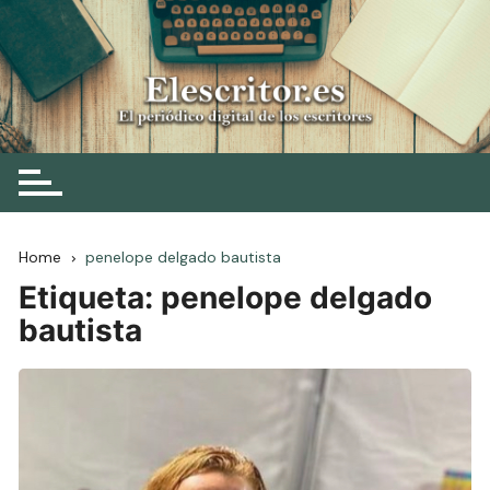
Skip
to
content
Elescritor.es
El periódico digital de los escritores
Home
penelope delgado bautista
Etiqueta:
penelope delgado
bautista