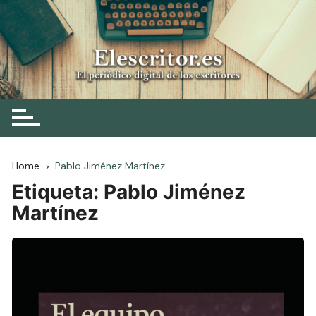
Skip
to
content
Elescritor.es
El periódico digital de los escritores
Home
Pablo Jiménez Martínez
Etiqueta:
Pablo Jiménez
Martínez