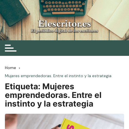
Skip
to
content
Elescritor.es
El periódico digital de los escritores
Home
Mujeres emprendedoras. Entre el instinto y la estrategia
Etiqueta:
Mujeres
emprendedoras. Entre el
instinto y la estrategia