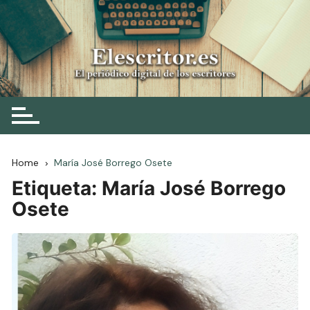
Skip
to
content
Elescritor.es
El periódico digital de los escritores
Home
María José Borrego Osete
Etiqueta:
María José Borrego
Osete