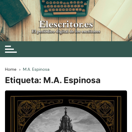
Skip
to
content
Elescritor.es
El periódico digital de los escritores
Home
M.A. Espinosa
Etiqueta:
M.A. Espinosa