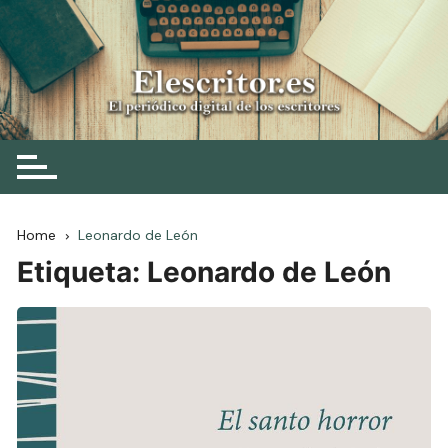
Skip
to
content
Elescritor.es
El periódico digital de los escritores
Home
Leonardo de León
Etiqueta:
Leonardo de León