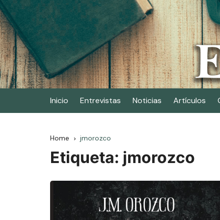
Skip
to
content
Elescritor.es
El periódico digital de los escritores
Inicio
Entrevistas
Noticias
Artículos
Home
jmorozco
Etiqueta:
jmorozco