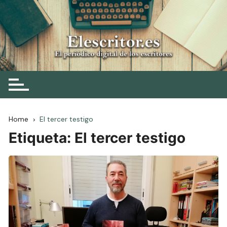
Skip
to
content
Elescritor.es
El periódico digital de los escritores
Home
El tercer testigo
Etiqueta:
El tercer testigo